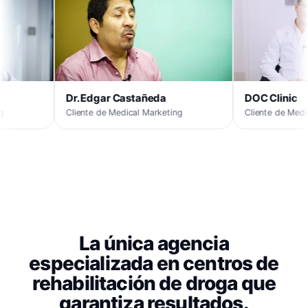
 Castañeda
DOC Clinic
edical Marketing
Cliente de Medical Marketing
La única agencia
especializada en centros de
rehabilitación de droga que
garantiza resultados.