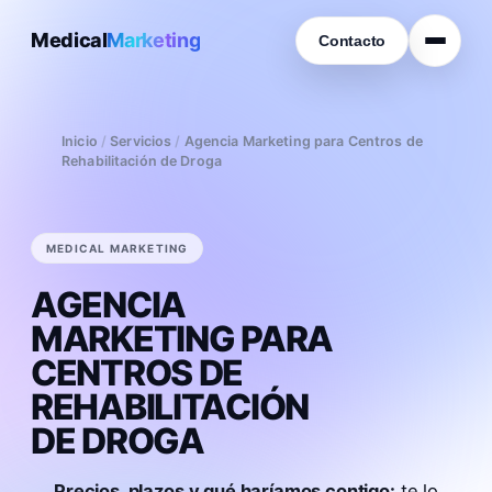
Medical
Marketing
Contacto
Inicio
/
Servicios
/
Agencia Marketing para Centros de
Rehabilitación de Droga
MEDICAL MARKETING
AGENCIA
MARKETING PARA
CENTROS DE
REHABILITACIÓN
DE DROGA
Precios, plazos y qué haríamos contigo:
te lo