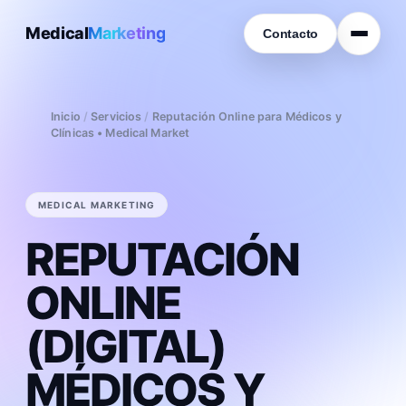
Medical
Marketing
Contacto
Inicio
/
Servicios
/
Reputación Online para Médicos y
Clínicas • Medical Market
MEDICAL MARKETING
REPUTACIÓN
ONLINE
(DIGITAL)
MÉDICOS Y