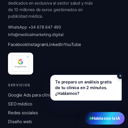
dedicados en exclusiva al sector salud y más
de 10 millones de euros gestionados en
publicidad médica.
WhatsApp +34 678 647 490
info@medicalmarketing.digital
Facebook
Instagram
LinkedIn
YouTube
×
Te preparo un análisis gratis
SERVICIOS
de tu clínica en 2 minutos.
¿Hablamos?
Google Ads para clínicas
SEO médico
Redes sociales
Habla con la IA
Diseño web